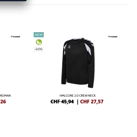
NEW
-40%
 WOMAN
HMLCORE 2.0 CREW NECK
,26
CHF 45,94
|
CHF
27,57