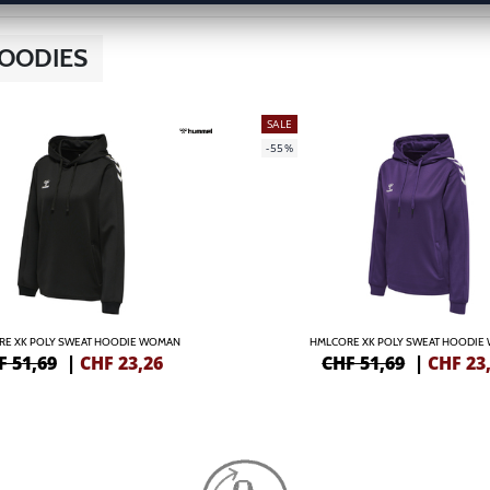
HOODIES
SALE
-55%
RE XK POLY SWEAT HOODIE WOMAN
HMLCORE XK POLY SWEAT HOODIE
F 51,69
|
CHF
23,26
CHF 51,69
|
CHF
23