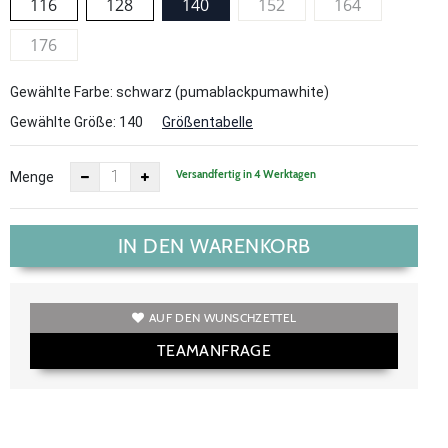
116
128
140
152
164
176
Gewählte Farbe: schwarz (pumablackpumawhite)
Gewählte Größe:
140
Größentabelle
Versandfertig in 4 Werktagen
Menge
IN DEN WARENKORB
AUF DEN WUNSCHZETTEL
TEAMANFRAGE