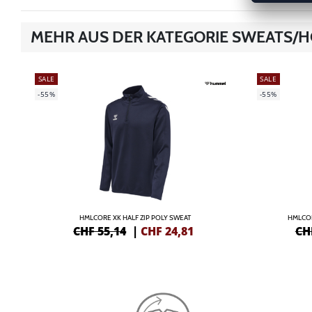
MEHR AUS DER KATEGORIE SWEATS/
SALE
SALE
-55%
-55%
HMLCORE XK HALF ZIP POLY SWEAT
HMLCO
CHF 55,14
|
CHF
24,81
CH