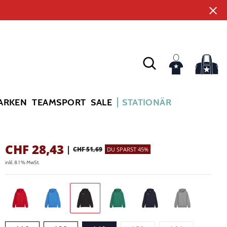
ARKEN
TEAMSPORT
SALE
STATIONÄR
CHF
28,43
|
CHF 51,69
DU SPARST 45%
inkl. 8.1 % MwSt.