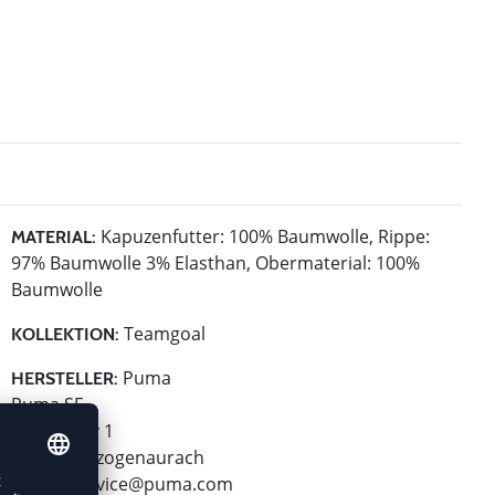
Kapuzenfutter: 100% Baumwolle, Rippe:
MATERIAL:
97% Baumwolle 3% Elasthan, Obermaterial: 100%
Baumwolle
Teamgoal
KOLLEKTION:
Puma
HERSTELLER:
Puma SE
Puma Way 1
91074 Herzogenaurach
E-Mail:
service@puma.com