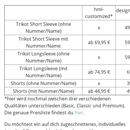
hml-
desig
customized*
Trikot Short Sleeve (ohne
x
49
Nummer/Name)
Trikot Short Sleeve mit
ab 69,95 €
59
Nummer/Name
Trikot Longsleeve (ohne
x
59
Nummer/Name)
Trikot Longsleeve (mit
ab 74,95 €
6
Nummer/Name)
Shorts (ohne Nummer/Name)
x
3
Shorts (mit Nummer/Name)
ab 44,95 €
4
*hier wird nochmal zwischen drei verschiedenen
Qualitäten unterschieden (Basic, Classic und Premium).
Die genaue Preisliste findest du
hier
.
Du möchtest ein auf dich zugeschnittenes, individuelles