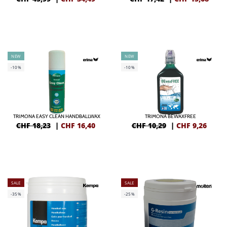
NEW
NEW
-10%
-10%
TRIMONA EASY CLEAN HANDBALLWAX
TRIMONA BEWAXFREE
CHF 18,23
|
CHF
16,40
CHF 10,29
|
CHF
9,26
SALE
SALE
-35%
-25%