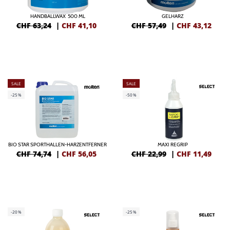
HANDBALLWAX 500 ML
GELHARZ
CHF 63,24
|
CHF
41,10
CHF 57,49
|
CHF
43,12
SALE
SALE
-25%
-50%
BIO STAR SPORTHALLEN-HARZENTFERNER
MAXI REGRIP
CHF 74,74
|
CHF
56,05
CHF 22,99
|
CHF
11,49
-20%
-25%