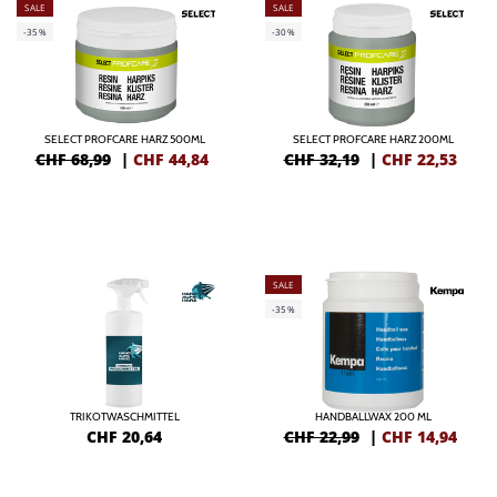
SALE
SALE
-35%
-30%
SELECT PROFCARE HARZ 500ML
SELECT PROFCARE HARZ 200ML
CHF 68,99
|
CHF
44,84
CHF 32,19
|
CHF
22,53
SALE
-35%
TRIKOTWASCHMITTEL
HANDBALLWAX 200 ML
CHF
20,64
CHF 22,99
|
CHF
14,94