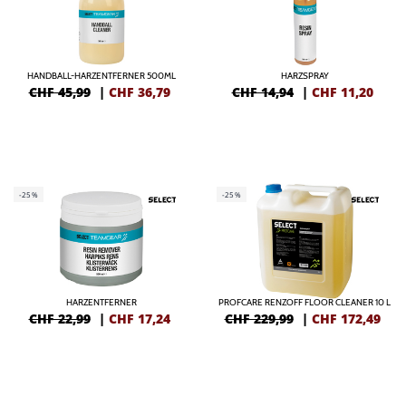
HANDBALL-HARZENTFERNER 500ML
HARZSPRAY
CHF 45,99
|
CHF
36,79
CHF 14,94
|
CHF
11,20
-25%
-25%
HARZENTFERNER
PROFCARE RENZOFF FLOOR CLEANER 10 L
CHF 22,99
|
CHF
17,24
CHF 229,99
|
CHF
172,49