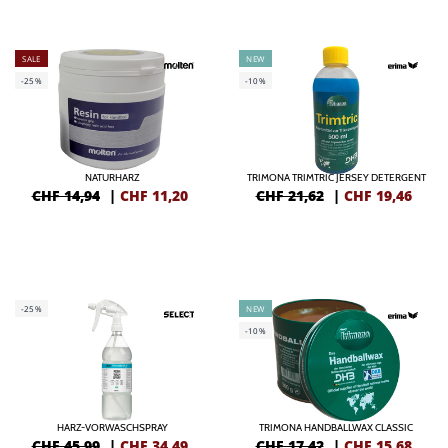
SALE
NEW
-25%
-10%
NATURHARZ
TRIMONA TRIMTRIC JERSEY DETERGENT
CHF 14,94
|
CHF
11,20
CHF 21,62
|
CHF
19,46
-25%
NEW
-10%
HARZ-VORWASCHSPRAY
TRIMONA HANDBALLWAX CLASSIC
CHF 45,99
|
CHF
34,49
CHF 17,42
|
CHF
15,68