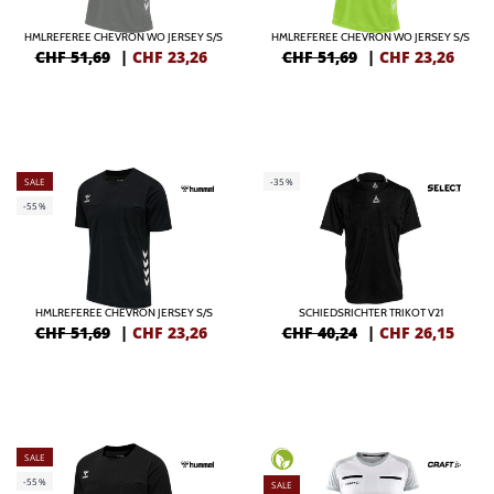
HMLREFEREE CHEVRON WO JERSEY S/S
HMLREFEREE CHEVRON WO JERSEY S/S
CHF 51,69
|
CHF
23,26
CHF 51,69
|
CHF
23,26
SALE
-35%
-55%
HMLREFEREE CHEVRON JERSEY S/S
SCHIEDSRICHTER TRIKOT V21
CHF 51,69
|
CHF
23,26
CHF 40,24
|
CHF
26,15
SALE
-55%
SALE