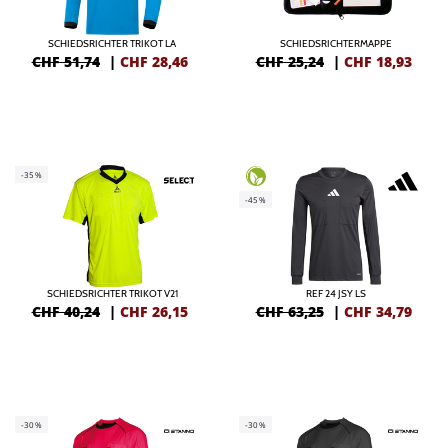
SCHIEDSRICHTER TRIKOT LA
SCHIEDSRICHTERMAPPE
CHF 51,74
|
CHF
28,46
CHF 25,24
|
CHF
18,93
-35%
-45%
SCHIEDSRICHTER TRIKOT V21
REF 24 JSY LS
CHF 40,24
|
CHF
26,15
CHF 63,25
|
CHF
34,79
-30%
-30%