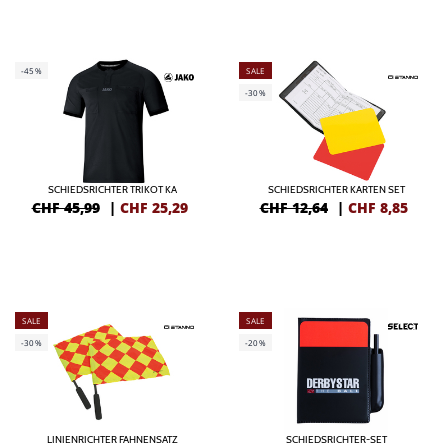
-45%
SALE
-30%
SCHIEDSRICHTER TRIKOT KA
SCHIEDSRICHTER KARTEN SET
CHF 45,99
|
CHF
25,29
CHF 12,64
|
CHF
8,85
SALE
SALE
-30%
-20%
LINIENRICHTER FAHNENSATZ
SCHIEDSRICHTER-SET