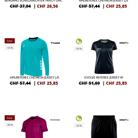
BERGAMO SCHIEDSRICHTER TRIKOT LANGARM
HMLREFEREE CHEVRON JERSEY L/S
CHF 37,94
|
CHF
26,56
CHF 57,44
|
CHF
25,85
SALE
-55%
-50%
HMLREFEREE CHEVRON JERSEY L/S
EVOLVE REFEREE JERSEY W
CHF 57,44
|
CHF
25,85
CHF 51,69
|
CHF
25,85
SALE
-30%
-50%