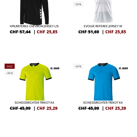
-50%
HMLREFEREE CHEVRON JERSEY L/S
EVOLVE REFEREE JERSEY W
CHF 57,44
|
CHF
25,85
CHF 51,69
|
CHF
25,85
SALE
-45%
-45%
SCHIEDSRICHTER TRIKOT KA
SCHIEDSRICHTER TRIKOT KA
CHF 45,99
|
CHF
25,29
CHF 45,99
|
CHF
25,29