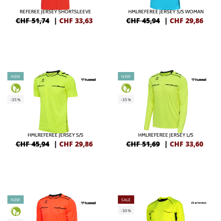
REFEREE JERSEY SHORTSLEEVE
HMLREFEREE JERSEY S/S WOMAN
CHF 51,74
|
CHF
33,63
CHF 45,94
|
CHF
29,86
NEW
NEW
-35%
-35%
HMLREFEREE JERSEY S/S
HMLREFEREE JERSEY L/S
CHF 45,94
|
CHF
29,86
CHF 51,69
|
CHF
33,60
NEW
SALE
-30%