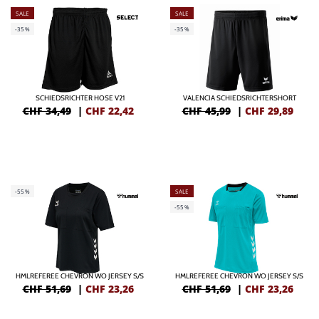
SALE
SALE
-35%
-35%
SCHIEDSRICHTER HOSE V21
VALENCIA SCHIEDSRICHTERSHORT
CHF 34,49
|
CHF
22,42
CHF 45,99
|
CHF
29,89
-55%
SALE
-55%
HMLREFEREE CHEVRON WO JERSEY S/S
HMLREFEREE CHEVRON WO JERSEY S/S
CHF 51,69
|
CHF
23,26
CHF 51,69
|
CHF
23,26