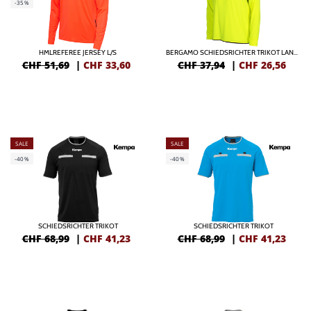
-35%
HMLREFEREE JERSEY L/S
BERGAMO SCHIEDSRICHTER TRIKOT LANGARM
CHF 51,69
|
CHF
33,60
CHF 37,94
|
CHF
26,56
SALE
SALE
-40%
-40%
SCHIEDSRICHTER TRIKOT
SCHIEDSRICHTER TRIKOT
CHF 68,99
|
CHF
41,23
CHF 68,99
|
CHF
41,23