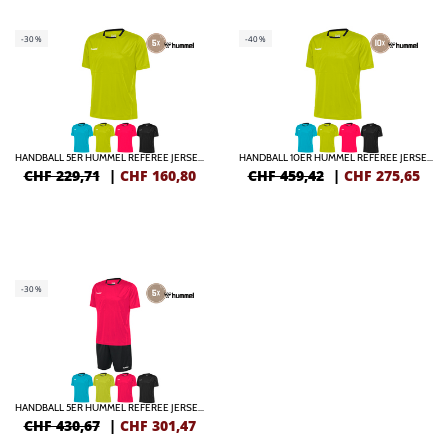
-30%
-40%
HANDBALL 5ER HUMMEL REFEREE JERSEY S/S
HANDBALL 10ER HUMMEL REFEREE JERSEY S/S
CHF 229,71
|
CHF
160,80
CHF 459,42
|
CHF
275,65
-30%
HANDBALL 5ER HUMMEL REFEREE JERSEY S/S + SHORTS
CHF 430,67
|
CHF
301,47