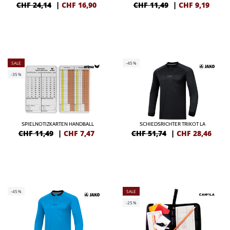
CHF 24,14
|
CHF
16,90
CHF 11,49
|
CHF
9,19
SALE
-45%
-35%
SPIELNOTIZKARTEN HANDBALL
SCHIEDSRICHTER TRIKOT LA
CHF 11,49
|
CHF
7,47
CHF 51,74
|
CHF
28,46
-45%
SALE
-25%