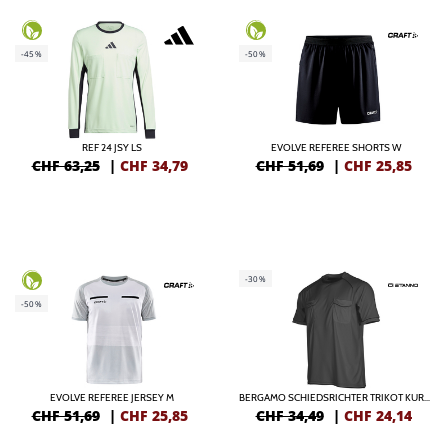
-45%
-50%
REF 24 JSY LS
EVOLVE REFEREE SHORTS W
CHF 63,25
|
CHF
34,79
CHF 51,69
|
CHF
25,85
-30%
-50%
EVOLVE REFEREE JERSEY M
BERGAMO SCHIEDSRICHTER TRIKOT KURZARM
CHF 51,69
|
CHF
25,85
CHF 34,49
|
CHF
24,14