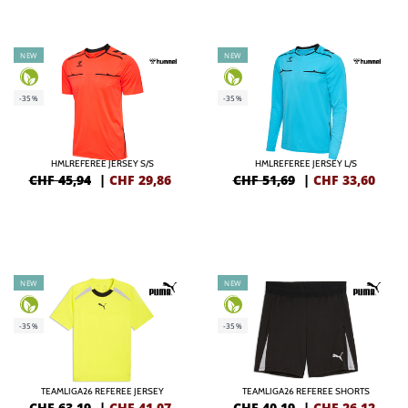
NEW
NEW
-35%
-35%
HMLREFEREE JERSEY S/S
HMLREFEREE JERSEY L/S
CHF 45,94
|
CHF
29,86
CHF 51,69
|
CHF
33,60
NEW
NEW
-35%
-35%
TEAMLIGA26 REFEREE JERSEY
TEAMLIGA26 REFEREE SHORTS
CHF 63,19
|
CHF
41,07
CHF 40,19
|
CHF
26,12