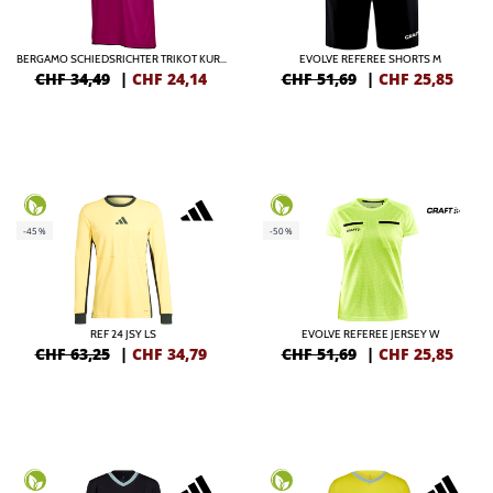
BERGAMO SCHIEDSRICHTER TRIKOT KURZARM
EVOLVE REFEREE SHORTS M
CHF 34,49
|
CHF
24,14
CHF 51,69
|
CHF
25,85
-45%
-50%
REF 24 JSY LS
EVOLVE REFEREE JERSEY W
CHF 63,25
|
CHF
34,79
CHF 51,69
|
CHF
25,85