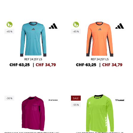
-45%
-45%
REF 24 JSY LS
REF 24 JSY LS
CHF 63,25
|
CHF
34,79
CHF 63,25
|
CHF
34,79
-30%
SALE
-55%