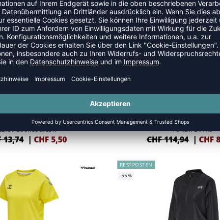
 32,14
|
CHF
19,29
CHF 40,19
|
CHF
3
RESTPOSTEN
-30%
ELITE INDOOR SOCK LOW
POWER PLAY PRO
 13,74
|
CHF
5,50
CHF 114,94
|
CHF
8
RESTPOSTEN
-55%