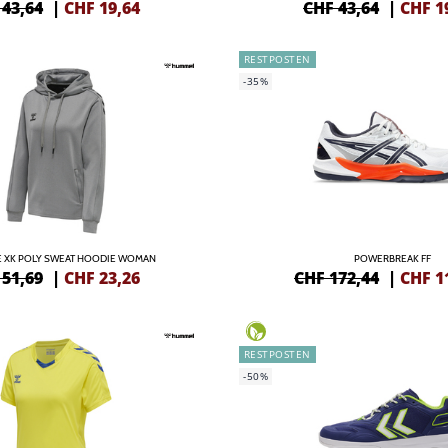
 43,64
|
CHF
19,64
CHF 43,64
|
CHF
1
RESTPOSTEN
-35%
 XK POLY SWEAT HOODIE WOMAN
POWERBREAK FF
 51,69
|
CHF
23,26
CHF 172,44
|
CHF
1
RESTPOSTEN
-50%