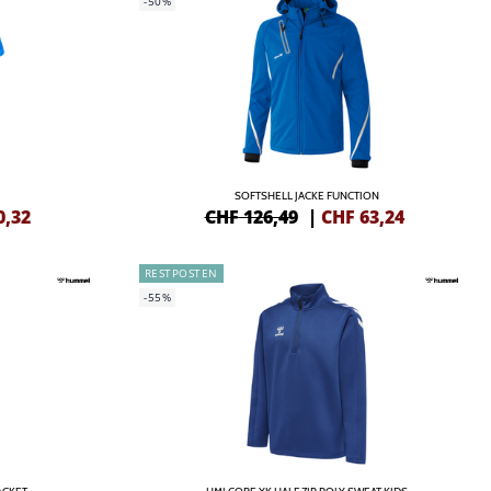
-50%
SOFTSHELL JACKE FUNCTION
0,32
CHF 126,49
|
CHF
63,24
RESTPOSTEN
-55%