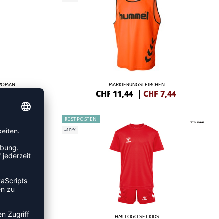
 WOMAN
MARKIERUNGSLEIBCHEN
4,81
CHF 11,44
|
CHF
7,44
RESTPOSTEN
-40%
HMLLOGO SET KIDS