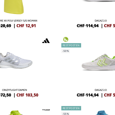
RE XK POLY JERSEY S/S WOMAN
DAGAZ 2.0
 28,69
|
CHF
12,91
CHF 114,94
|
CHF
5
RESTPOSTEN
-50%
CRAZYFLIGHT DAMEN
DAGAZ 2.0
172,50
|
CHF
103,50
CHF 114,94
|
CHF
5
RESTPOSTEN
-55%