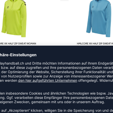
RE XK HALF ZIP SWEAT WOMAN
HMLCORE XK HALF ZIP SWEAT
 55,14
|
CHF
24,81
CHF 55,14
|
CHF
2
RESTPOSTEN
-15%
HMLLOGO SET KIDS
MULTIPLAY FLEX LC JR