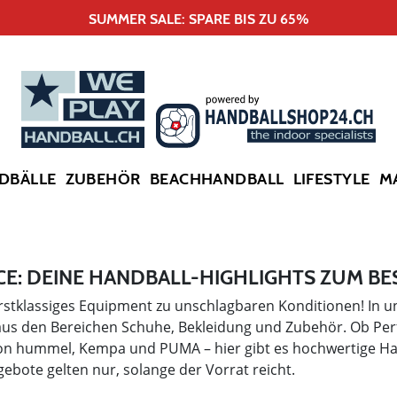
SUMMER SALE: SPARE BIS ZU 65%
DBÄLLE
ZUBEHÖR
BEACHHANDBALL
LIFESTYLE
M
ECE: DEINE HANDBALL-HIGHLIGHTS ZUM BE
erstklassiges Equipment zu unschlagbaren Konditionen! In un
aus den Bereichen Schuhe, Bekleidung und Zubehör. Ob Per
n hummel, Kempa und PUMA – hier gibt es hochwertige Hand
gebote gelten nur, solange der Vorrat reicht.