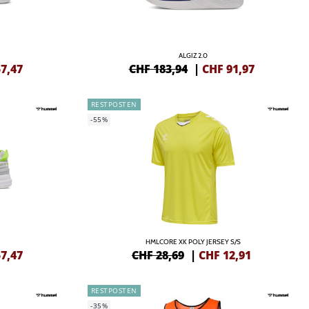
ALGIZ 2.0
7,47
CHF 183,94
|
CHF
91,97
RESTPOSTEN
-55%
HMLCORE XK POLY JERSEY S/S
7,47
CHF 28,69
|
CHF
12,91
RESTPOSTEN
-35%