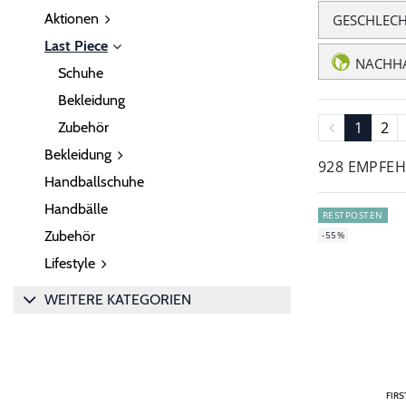
Aktionen
GESCHLEC
Last Piece
NACHHA
Schuhe
Bekleidung
1
2
Zubehör
Bekleidung
928 EMPFE
Handballschuhe
Handbälle
RESTPOSTEN
Zubehör
-55%
Lifestyle
WEITERE KATEGORIEN
FIRS