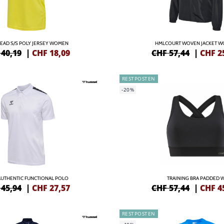
EAD S/S POLY JERSEY WOMEN
HMLCOURT WOVEN JACKET 
 40,19
|
CHF
18,09
CHF 57,44
|
CHF
2
RESTPOSTEN
-20%
UTHENTIC FUNCTIONAL POLO
TRAINING BRA PADDED 
 45,94
|
CHF
27,57
CHF 57,44
|
CHF
4
RESTPOSTEN