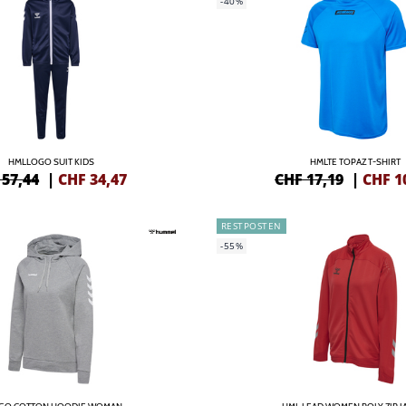
-40%
HMLLOGO SUIT KIDS
HMLTE TOPAZ T-SHIRT
 57,44
|
CHF
34,47
CHF 17,19
|
CHF
1
RESTPOSTEN
-55%