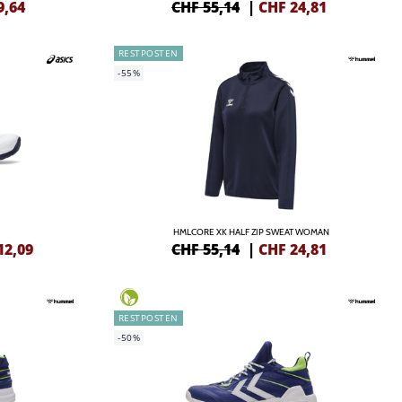
9,64
CHF 55,14
|
CHF
24,81
RESTPOSTEN
-55%
HMLCORE XK HALF ZIP SWEAT WOMAN
12,09
CHF 55,14
|
CHF
24,81
RESTPOSTEN
-50%