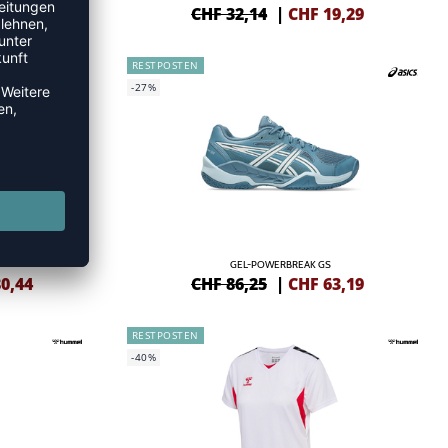
4,16
CHF 32,14
|
CHF
19,29
RESTPOSTEN
-27%
GEL-POWERBREAK GS
0,44
CHF 86,25
|
CHF
63,19
RESTPOSTEN
-40%