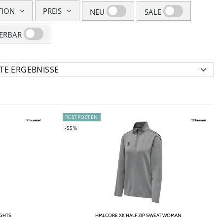
TION
PREIS
NEU
SALE
FERBAR
RESTPOSTEN
-55%
IGHTS
HMLCORE XK HALF ZIP SWEAT WOMAN