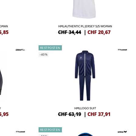
WOMAN
HMLAUTHENTIC PL JERSEY S/S WOMAN
5,85
CHF 34,44
|
CHF
20,67
RESTPOSTEN
-40%
W
HMLLOGO SUIT
5,95
CHF 63,19
|
CHF
37,91
RESTPOSTEN