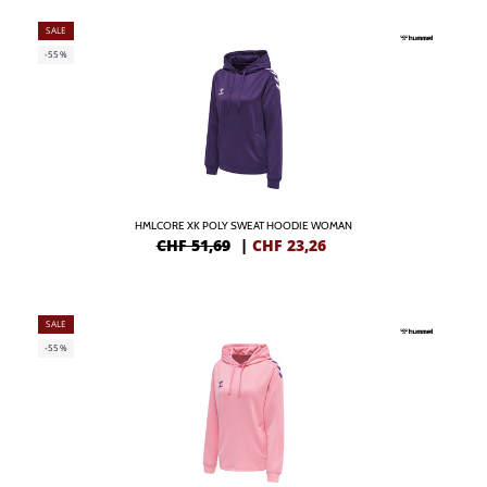
SALE
-55%
HMLCORE XK POLY SWEAT HOODIE WOMAN
CHF 51,69
|
CHF
23,26
SALE
-55%