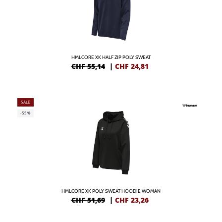
HMLCORE XK HALF ZIP POLY SWEAT
CHF 55,14
|
CHF
24,81
SALE
-55%
HMLCORE XK POLY SWEAT HOODIE WOMAN
CHF 51,69
|
CHF
23,26