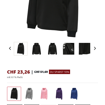
CHF
23,26
|
CHF 51,69
DU SPARST 55%
inkl. 8.1 % MwSt.