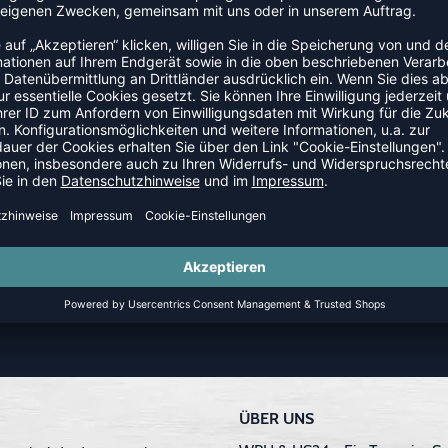
 26,39
|
CHF
11,88
CHF 26,39
|
CHF
1
30 TAGE RÜCKGABERECHT
ÜBER UNS