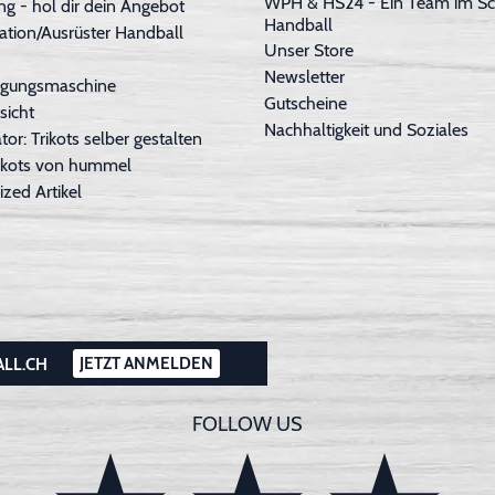
WPH & HS24 - Ein Team im Sc
g - hol dir dein Angebot
Handball
ation/Ausrüster Handball
Unser Store
Newsletter
inigungsmaschine
Gutscheine
sicht
Nachhaltigkeit und Soziales
tor: Trikots selber gestalten
Trikots von hummel
ized Artikel
JETZT ANMELDEN
ALL.CH
FOLLOW US