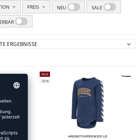
TION
PREIS
NEU
SALE
FERBAR
SALE
-55%
HMLFAST FLIPPER BODY L/S