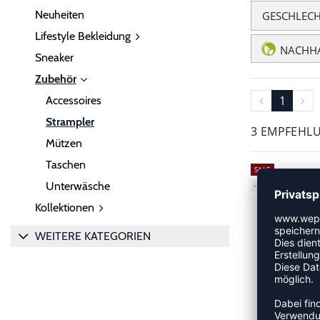
Neuheiten
GESCHLEC
Lifestyle Bekleidung
NACHHA
Sneaker
Zubehör
1
Accessoires
Strampler
3 EMPFEHL
Mützen
Taschen
SALE
Unterwäsche
-55%
Kollektionen
WEITERE KATEGORIEN
H