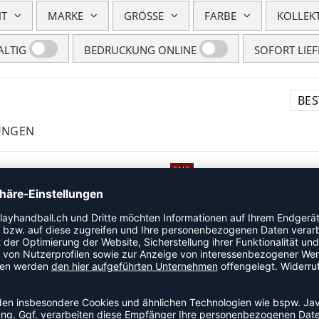
HT
MARKE
GRÖSSE
FARBE
KOLLEK
LTIG
BEDRUCKUNG ONLINE
SOFORT LIE
UNGEN
SALE
-55%
MLELLA LS BODYSTOCKING
HMLCODY BODY L/S