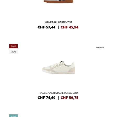
HANDBALL PERFEKT SP
CHF 57,44
|
CHF
45,94
SALE
-20%
HMLSLIMMER STADIL TONAL LOW
CHF 74,69
|
CHF
59,75
NEW