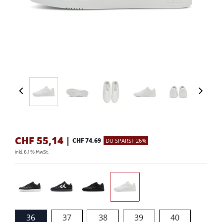
CHF
55,14
|
CHF 74,69
DU SPARST 26%
inkl. 8.1 % MwSt.
36
37
38
39
40