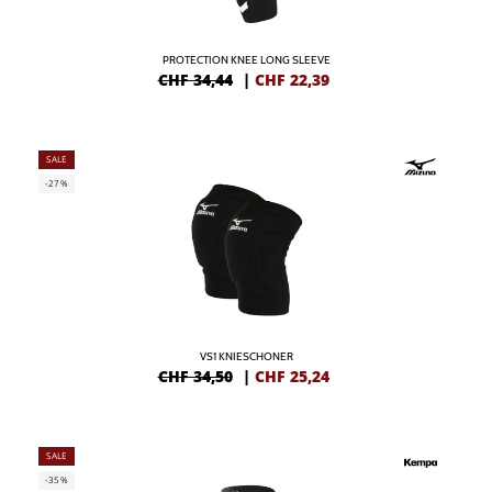
PROTECTION KNEE LONG SLEEVE
CHF 34,44
|
CHF
22,39
SALE
-27%
VS1 KNIESCHONER
CHF 34,50
|
CHF
25,24
SALE
-35%