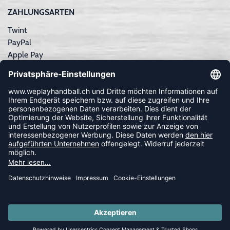
ZAHLUNGSARTEN
Twint
PayPal
Apple Pay
Sofortüberweisung
Kreditkarte
Rechnungskauf
NEWSLETTER
FOLLOW US
© 2026 Ballsportdirekt.de GmbH und Co. KG
SUMMER SALE: SPARE BIS ZU 65%