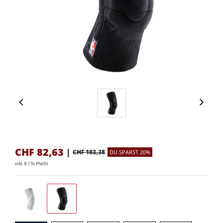
CHF
82,63
|
CHF 103,38
DU SPARST 20%
inkl. 8.1 % MwSt.