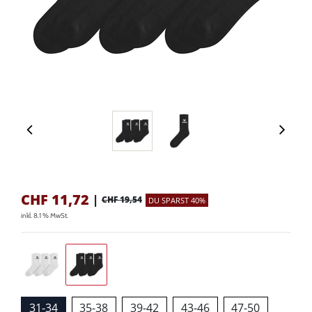
CHF
11,72
|
CHF 19,54
DU SPARST 40%
inkl. 8.1 % MwSt.
31-34
35-38
39-42
43-46
47-50