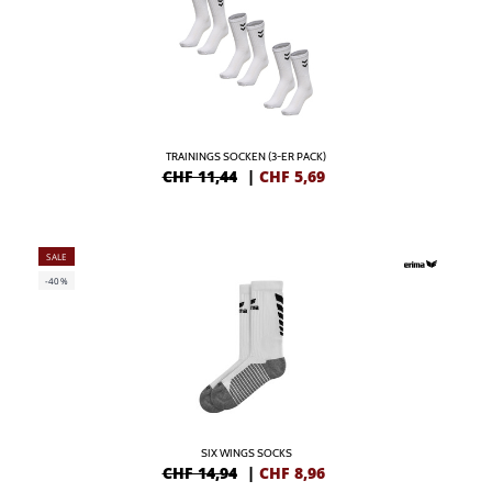
TRAININGS SOCKEN (3-ER PACK)
CHF 11,44
|
CHF
5,69
SALE
-40%
SIX WINGS SOCKS
CHF 14,94
|
CHF
8,96