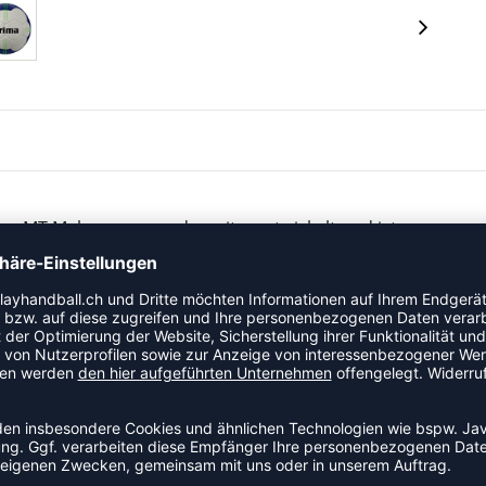
ll der MT Melsungen wurde weiterentwickelt und ist nun
lgefühl
ecycelten PET-Flaschen
Weichheit und eine dauerhaft runde Form