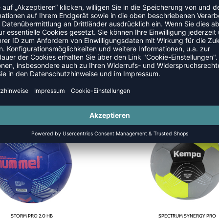
LE
SALE
-45%
STORM PRO 2.0 HB
SPECTRUM SYNERGY PRO