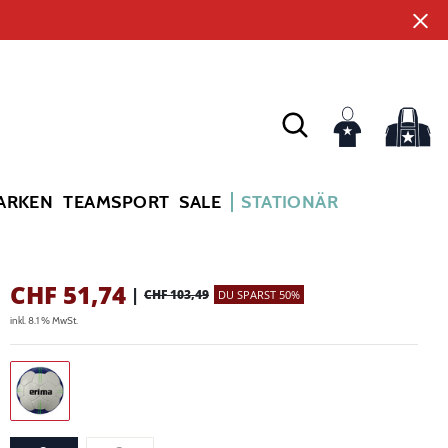
ARKEN
TEAMSPORT
SALE
STATIONÄR
CHF
51,74
|
CHF 103,49
DU SPARST 50%
inkl. 8.1 % MwSt.