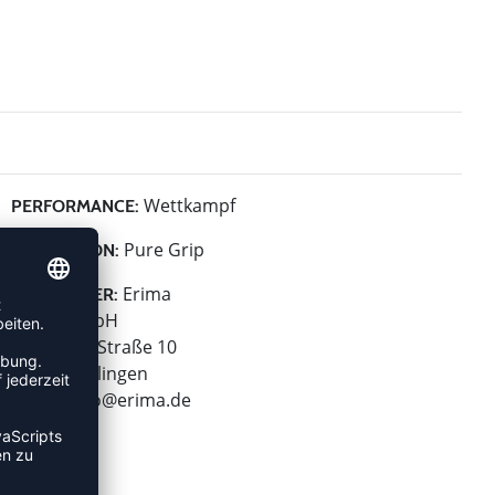
Wettkampf
PERFORMANCE:
Pure Grip
KOLLEKTION:
Erima
HERSTELLER:
Erima GmbH
Carl-Zeiss-Straße 10
72793 Pfullingen
E-Mail:
info@erima.de