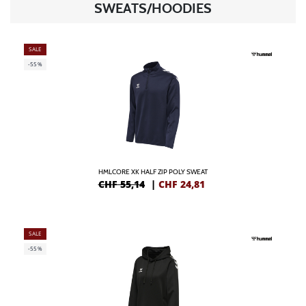
SWEATS/HOODIES
SALE
-55%
HMLCORE XK HALF ZIP POLY SWEAT
CHF 55,14
|
CHF
24,81
SALE
-55%