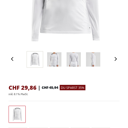
CHF
29,86
|
CHF 45,94
DU SPARST 35%
inkl. 8.1 % MwSt.