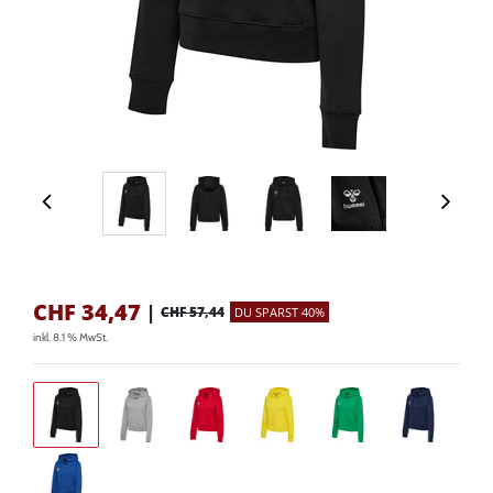
CHF
34,47
|
CHF 57,44
DU SPARST 40%
inkl. 8.1 % MwSt.