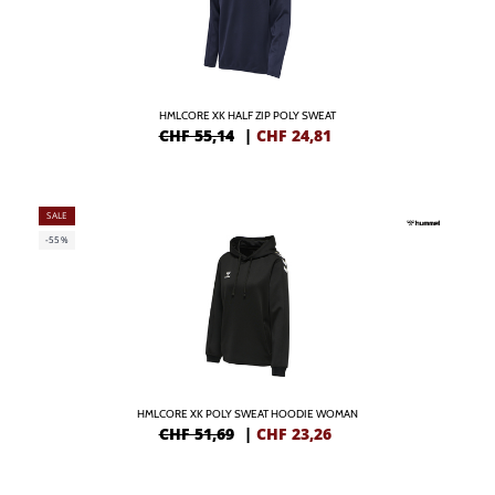
HMLCORE XK HALF ZIP POLY SWEAT
CHF 55,14
|
CHF
24,81
SALE
-55%
HMLCORE XK POLY SWEAT HOODIE WOMAN
CHF 51,69
|
CHF
23,26