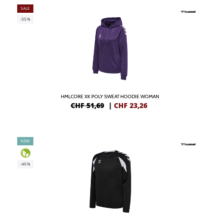
SALE
-55%
HMLCORE XK POLY SWEAT HOODIE WOMAN
CHF 51,69
|
CHF
23,26
NEW
-40%