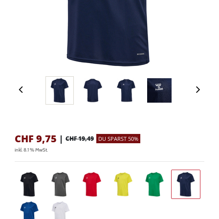
CHF
9,75
|
CHF 19,49
DU SPARST 50%
inkl. 8.1 % MwSt.