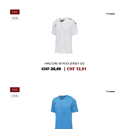
SALE
-55%
HMLCORE XK POLY JERSEY S/S
CHF 28,69
|
CHF
12,91
SALE
-55%