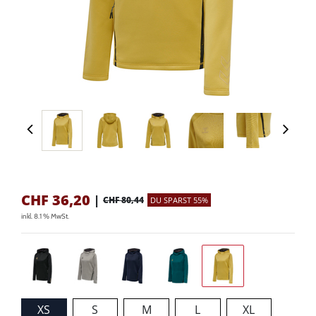
CHF
36,20
|
CHF 80,44
DU SPARST 55%
inkl. 8.1 % MwSt.
XS
S
M
L
XL