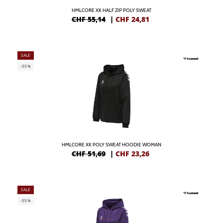
HMLCORE XK HALF ZIP POLY SWEAT
CHF 55,14
|
CHF
24,81
SALE
-55%
HMLCORE XK POLY SWEAT HOODIE WOMAN
CHF 51,69
|
CHF
23,26
SALE
-55%