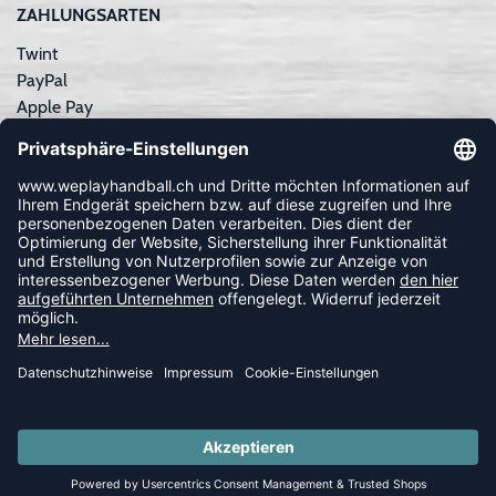
ZAHLUNGSARTEN
Twint
PayPal
Apple Pay
Sofortüberweisung
Kreditkarte
Rechnungskauf
NEWSLETTER
FOLLOW US
© 2026 Ballsportdirekt.de GmbH und Co. KG
SUMMER SALE: SPARE BIS ZU 65%