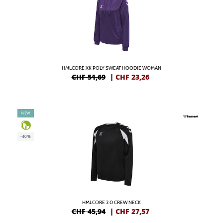
HMLCORE XK POLY SWEAT HOODIE WOMAN
CHF 51,69
|
CHF
23,26
NEW
-40%
HMLCORE 2.0 CREW NECK
CHF 45,94
|
CHF
27,57