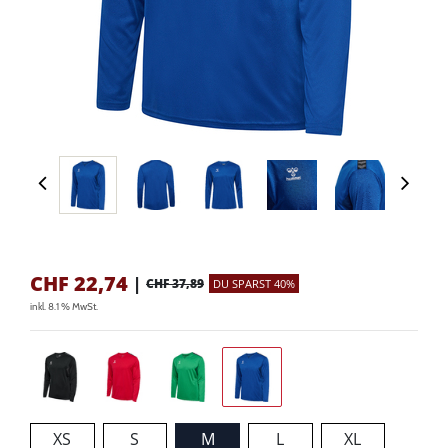
CHF
22,74
|
CHF 37,89
DU SPARST 40%
inkl. 8.1 % MwSt.
XS
S
M
L
XL