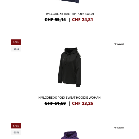
HMLCORE XK HALF ZIP POLY SWEAT
CHF 55,14
|
CHF
24,81
SALE
-55%
HMLCORE XK POLY SWEAT HOODIE WOMAN
CHF 51,69
|
CHF
23,26
SALE
-55%