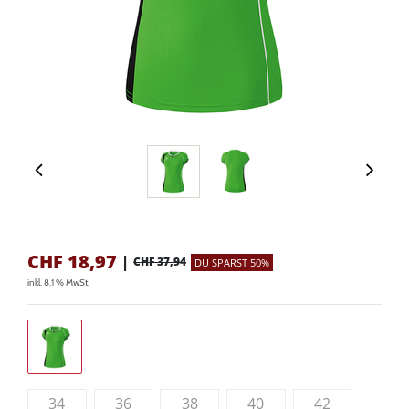
CHF
18,97
|
CHF 37,94
DU SPARST 50%
inkl. 8.1 % MwSt.
34
36
38
40
42