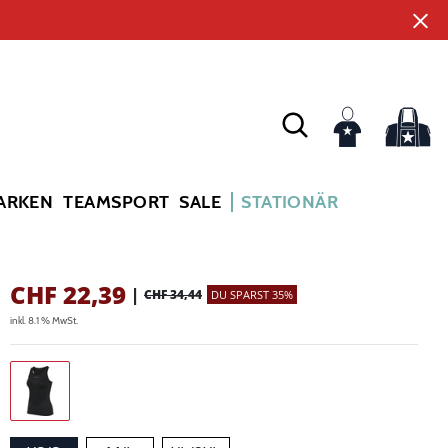
ARKEN
TEAMSPORT
SALE
STATIONÄR
CHF
22,39
|
CHF 34,44
DU SPARST 35%
inkl. 8.1 % MwSt.