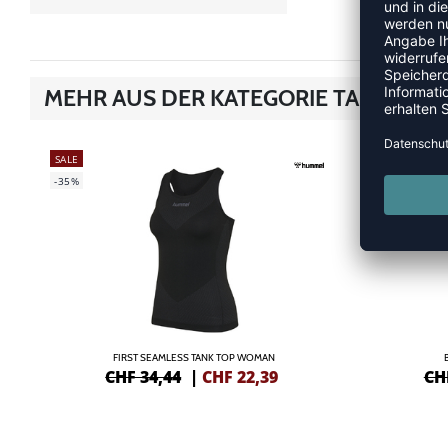
MEHR AUS DER KATEGORIE TANK-TOP
SALE
-10%
-35%
FIRST SEAMLESS TANK TOP WOMAN
CHF 34,44
|
CHF
22,39
CH