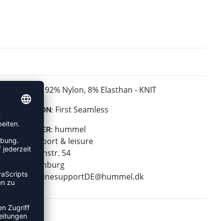
92% Nylon, 8% Elasthan - KNIT
MATERIAL:
First Seamless
KOLLEKTION:
hummel
HERSTELLER:
hummel sport & leisure
Leverkusenstr. 54
22761 Hamburg
E-Mail:
onlinesupportDE@hummel.dk