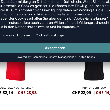
S
NEW
-35%
BASKETBALL PRACTISE JERSEY
TANKTOP LIGHT FLOW
F 32,14
|
CHF
28,93
CHF 22,99
|
CHF
14