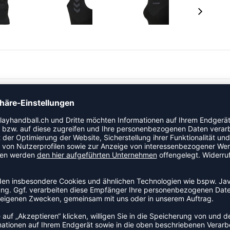
eiht das elegante, schwarze HUMMEL FIRST SEAMLESS
ortlichen Aktivität Style.