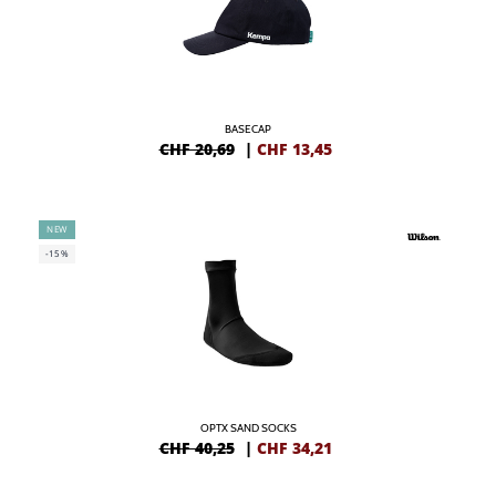
BASECAP
CHF 20,69
|
CHF
13,45
NEW
-15%
OPTX SAND SOCKS
CHF 40,25
|
CHF
34,21