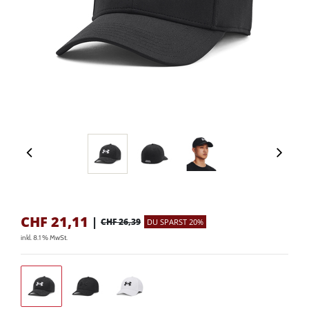
CHF
21,11
|
CHF 26,39
DU SPARST 20%
inkl. 8.1 % MwSt.