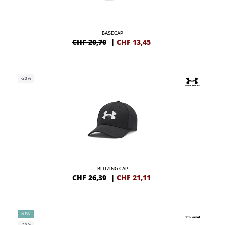
BASECAP
CHF 20,70
|
CHF
13,45
-20%
BLITZING CAP
CHF 26,39
|
CHF
21,11
NEW
-20%