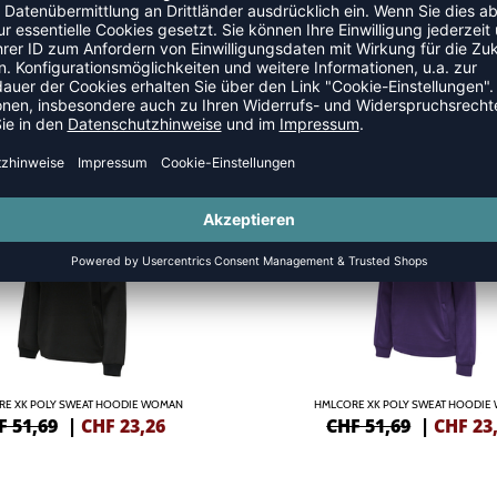
HOODIES
SALE
-55%
RE XK POLY SWEAT HOODIE WOMAN
HMLCORE XK POLY SWEAT HOODIE
F 51,69
|
CHF
23,26
CHF 51,69
|
CHF
23