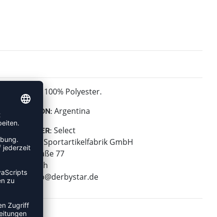
100% Polyester.
MATERIAL:
Argentina
KOLLEKTION:
Select
HERSTELLER:
Derbystar Sportartikelfabrik GmbH
Klever Straße 77
47574 Goch
E-Mail:
info@derbystar.de