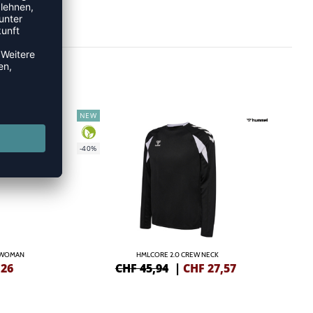
NEW
-40%
 WOMAN
HMLCORE 2.0 CREW NECK
,26
CHF 45,94
|
CHF
27,57