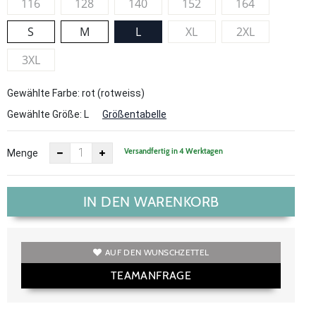
116
128
140
152
164
S
M
L
XL
2XL
3XL
Gewählte Farbe: rot (rotweiss)
Gewählte Größe:
L
Größentabelle
Versandfertig in 4 Werktagen
Menge
IN DEN WARENKORB
AUF DEN WUNSCHZETTEL
TEAMANFRAGE