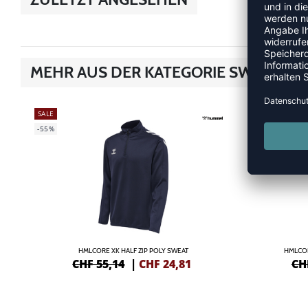
MEHR AUS DER KATEGORIE SWEATS/
SALE
SALE
-55%
-55%
HMLCORE XK HALF ZIP POLY SWEAT
HMLCO
CHF 55,14
|
CHF
24,81
CH