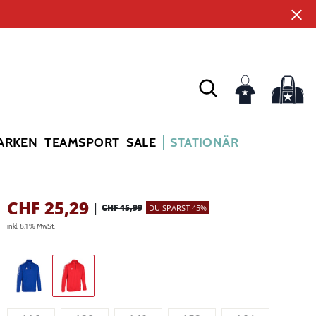
ARKEN
TEAMSPORT
SALE
STATIONÄR
CHF
25,29
|
CHF 45,99
DU SPARST 45%
inkl. 8.1 % MwSt.