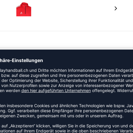
gungsfreiheit durch besonders leichtes Material.
nd hoher Kragen. Bund am Ärmel- und Jackenabschluss
shose kombinierbar.