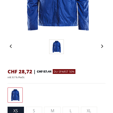
CHF
28,72
|
CHF 57,44
DU SPARST 50%
inkl. 8.1 % MwSt.
XS
S
M
L
XL