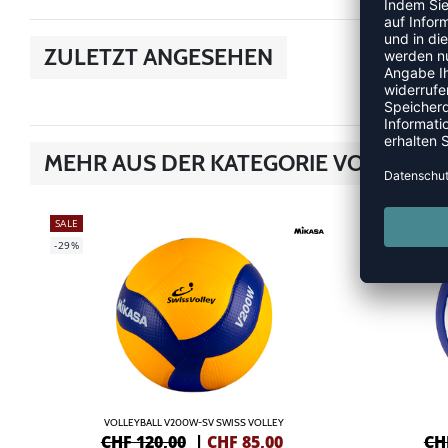
ZULETZT ANGESEHEN
MEHR AUS DER KATEGORIE VOLLEYBÄ
SALE
SALE
-29%
-20%
VOLLEYBALL V200W-SV SWISS VOLLEY
CHF 120,00
|
CHF
85,00
CH