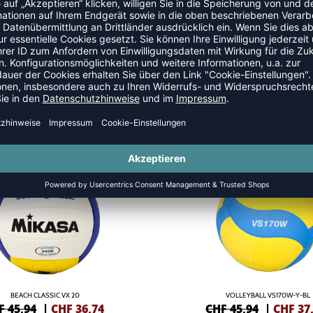
LLE
SALE
-18%
BEACH CLASSIC VX 20
VOLLEYBALL VS170W-Y-BL
F 45,94
|
CHF
36,74
CHF 45,94
|
CHF
37