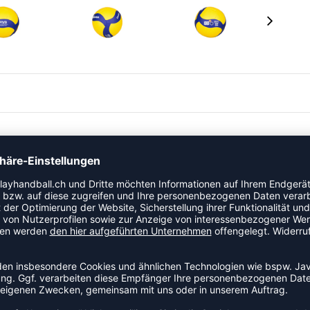
 Beach
nd