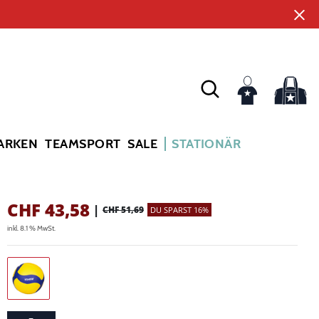
ARKEN
TEAMSPORT
SALE
STATIONÄR
CHF
43,58
|
CHF 51,69
DU SPARST 16%
inkl. 8.1 % MwSt.