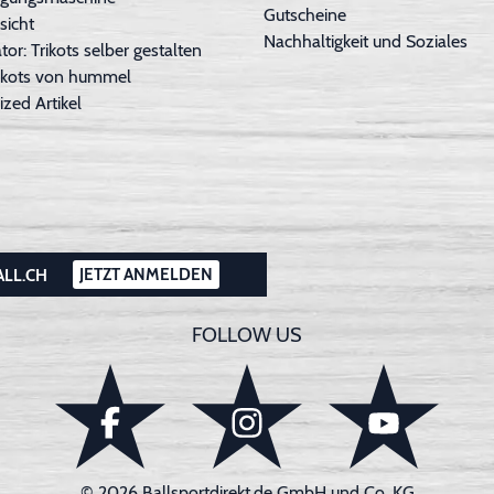
Gutscheine
sicht
Nachhaltigkeit und Soziales
tor: Trikots selber gestalten
Trikots von hummel
ized Artikel
JETZT ANMELDEN
ALL.CH
FOLLOW US
© 2026 Ballsportdirekt.de GmbH und Co. KG