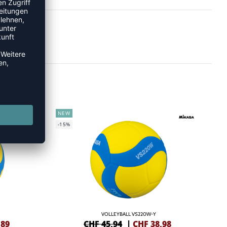
NEW
-15%
VOLLEYBALL VS220W-Y
,89
CHF 45,94
|
CHF
38,98