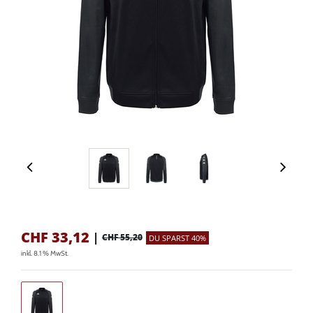
CHF
33,12
|
CHF 55,20
DU SPARST 40%
inkl. 8.1 % MwSt.