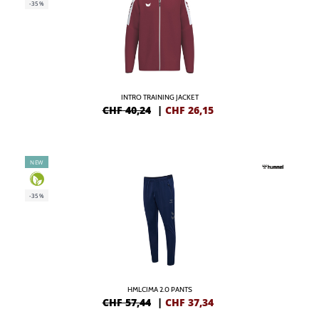
-35%
INTRO TRAINING JACKET
CHF 40,24
|
CHF
26,15
NEW
-35%
HMLCIMA 2.0 PANTS
CHF 57,44
|
CHF
37,34