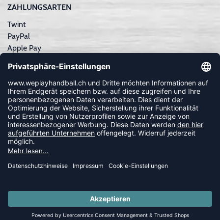
ZAHLUNGSARTEN
Twint
PayPal
Apple Pay
Sofortüberweisung
Kreditkarte
Rechnungskauf
NEWSLETTER
FOLLOW US
© 2026 Ballsportdirekt.de GmbH und Co. KG
SUMMER SALE: SPARE BIS ZU 65%