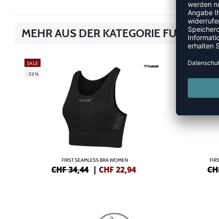
MEHR AUS DER KATEGORIE FUNKTION
SALE
SALE
-33%
-40%
FIRST SEAMLESS BRA WOMEN
FIR
CHF 34,44
|
CHF
22,94
CH