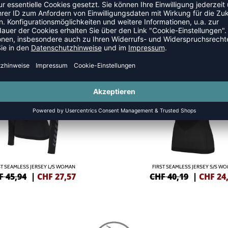
SSHIRTS
SALE
-40%
ST SEAMLESS JERSEY L/S WOMAN
FIRST SEAMLESS JERSEY S/S W
F 45,94
|
CHF
27,57
CHF 40,19
|
CHF
24