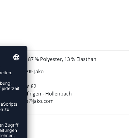
87 % Polyester, 13 % Elasthan
MATERIAL:
Jako
HERSTELLER:
Jako AG
Amtstrasse 82
74673 Mulfingen - Hollenbach
E-Mail:
info@jako.com