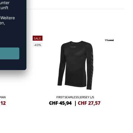
SALE
-40%
OMAN
FIRST SEAMLESS JERSEY L/S
,12
CHF 45,94
|
CHF
27,57