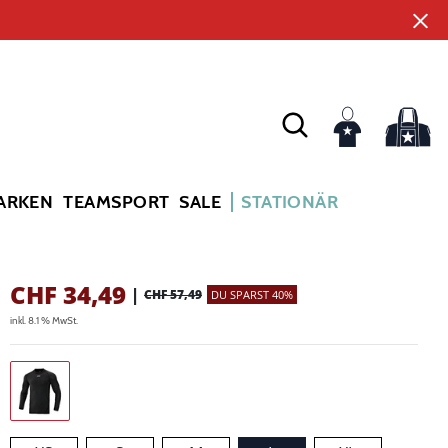
ARKEN
TEAMSPORT
SALE
STATIONÄR
CHF
34,49
|
CHF 57,49
DU SPARST 40%
inkl. 8.1 % MwSt.