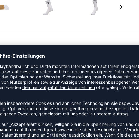
 der 3-PACK BASIC SOCK. Extrem bequem und dank
end des Trainings so. Perfekt, wenn du sie mit deinen