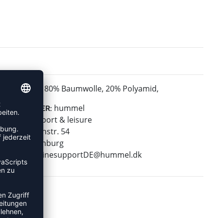
80% Baumwolle, 20% Polyamid,
MATERIAL:
hummel
HERSTELLER:
hummel sport & leisure
Leverkusenstr. 54
22761 Hamburg
E-Mail:
onlinesupportDE@hummel.dk