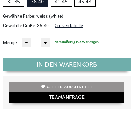
32-35
36-40
41-45
46-48
Gewählte Farbe: weiss (white)
Gewählte Größe:
36-40
Größentabelle
Versandfertig in 4 Werktagen
Menge
IN DEN WARENKORB
AUF DEN WUNSCHZETTEL
TEAMANFRAGE