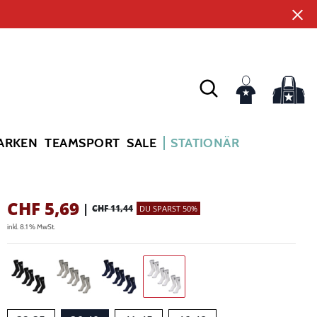
ARKEN
TEAMSPORT
SALE
STATIONÄR
CHF
5,69
|
CHF 11,44
DU SPARST 50%
inkl. 8.1 % MwSt.