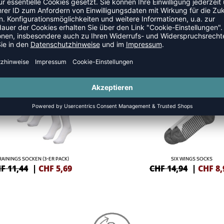
SALE
-40%
RAININGS SOCKEN (3-ER PACK)
SIX WINGS SOCKS
F 11,44
|
CHF
5,69
CHF 14,94
|
CHF
8,