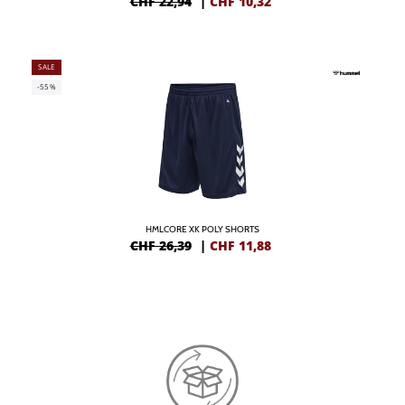
CHF 22,94
|
CHF
10,32
SALE
-55%
HMLCORE XK POLY SHORTS
CHF 26,39
|
CHF
11,88