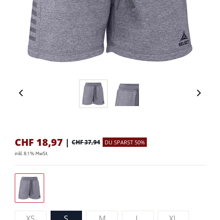
CHF
18,97
|
CHF 37,94
DU SPARST 50%
inkl. 8.1 % MwSt.
XS
S
M
L
XL