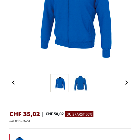
CHF
35,02
|
CHF 50,02
DU SPARST 30%
inkl. 8.1 % MwSt.