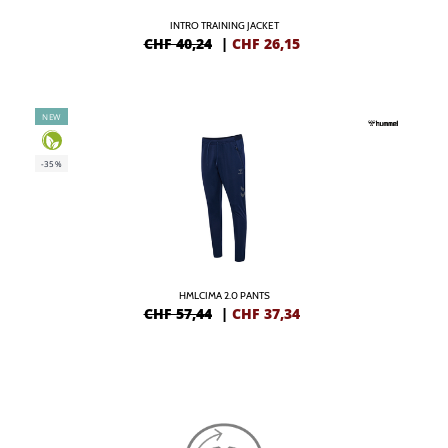
INTRO TRAINING JACKET
CHF 40,24
|
CHF
26,15
NEW
-35%
HMLCIMA 2.0 PANTS
CHF 57,44
|
CHF
37,34