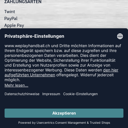
ZAHLUNGSARTEN
Twint
PayPal
Apple Pay
Sofortüberweisung
Kreditkarte
Rechnungskauf
NEWSLETTER
FOLLOW US
© 2026 Ballsportdirekt.de GmbH und Co. KG
SUMMER SALE: SPARE BIS ZU 65%