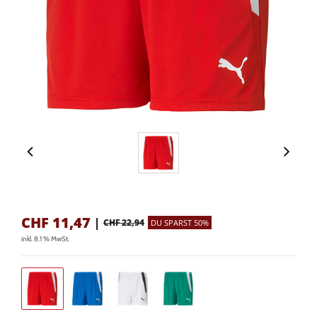
CHF
11,47
|
CHF 22,94
DU SPARST 50%
inkl. 8.1 % MwSt.