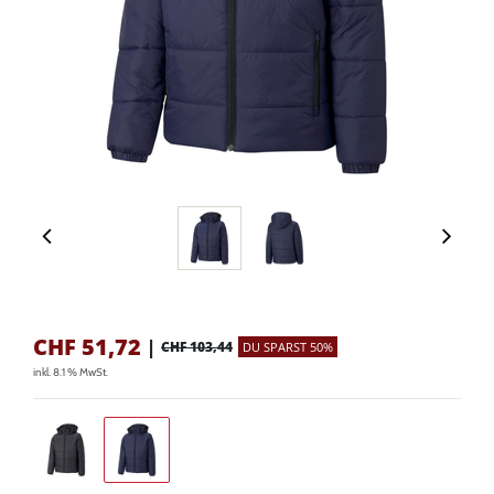
CHF
51,72
|
CHF 103,44
DU SPARST 50%
inkl. 8.1 % MwSt.