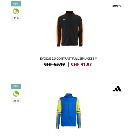
NEW
-35%
EVOLVE 2.0 CONTRAST FULL ZIP JACKET M
CHF 63,19
|
CHF
41,07
NEW
-38%