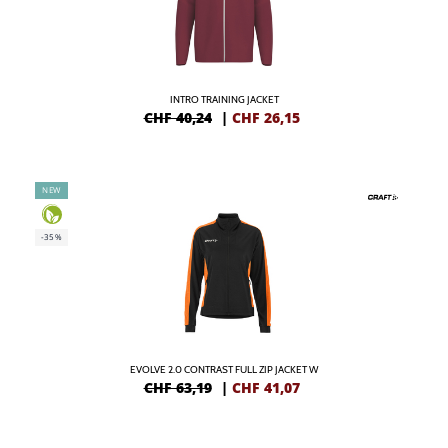
INTRO TRAINING JACKET
CHF 40,24
|
CHF
26,15
NEW
-35%
EVOLVE 2.0 CONTRAST FULL ZIP JACKET W
CHF 63,19
|
CHF
41,07