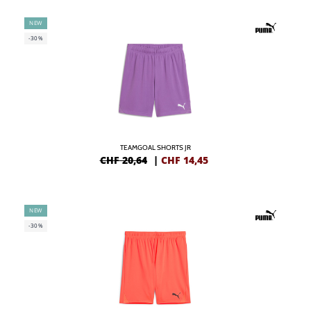
NEW
-30%
TEAMGOAL SHORTS JR
CHF 20,64
|
CHF
14,45
NEW
-30%