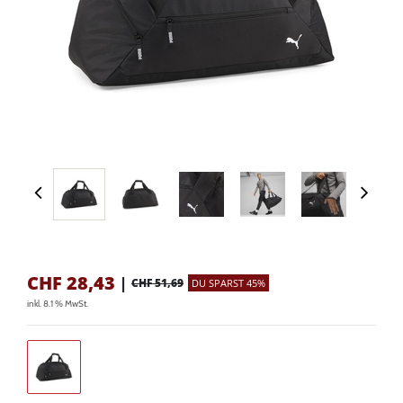
CHF
28,43
|
CHF 51,69
DU SPARST 45%
inkl. 8.1 % MwSt.