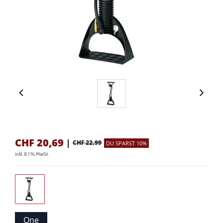
CHF
20,69
|
CHF 22,99
DU SPARST 10%
inkl. 8.1 % MwSt.
One