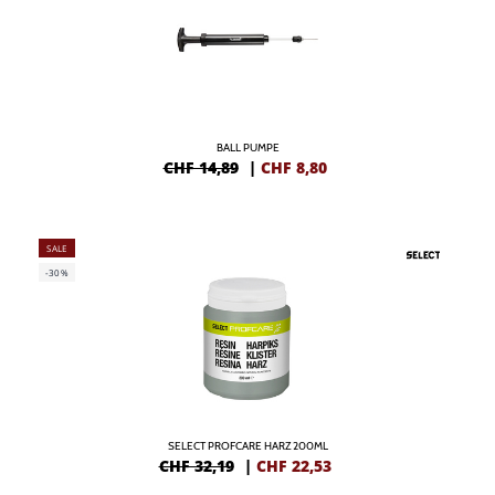
BALL PUMPE
CHF 14,89
|
CHF
8,80
SALE
-30%
SELECT PROFCARE HARZ 200ML
CHF 32,19
|
CHF
22,53