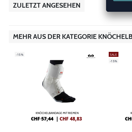
ZULETZT ANGESEHEN
MEHR AUS DER KATEGORIE KNÖCHEL
-15%
SALE
-15%
KNÖCHELBANDAGE MIT RIEMEN
CHF 57,44
|
CHF
48,83
CH