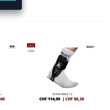
SALE
-30%
+
ACTIVE ANKLE T-2
,60
CHF 114,99
|
CHF
80,38