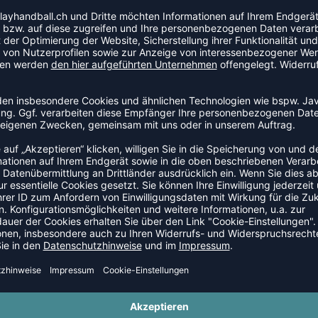
ression und der Vermeidung von Unterkühlungen wird
und damit die Belastbarkeit des Sprunggelenks erhöht.
er Bandage in allen Schuharten.
en mit längeren Belastungsphasen geeignet.