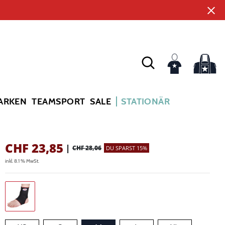
ARKEN
TEAMSPORT
SALE
STATIONÄR
CHF
23,85
|
CHF 28,06
DU SPARST 15%
inkl. 8.1 % MwSt.