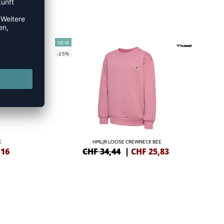
NEW
-25%
E
HMLJR LOOSE CREWNECK BEE
,16
CHF 34,44
|
CHF
25,83