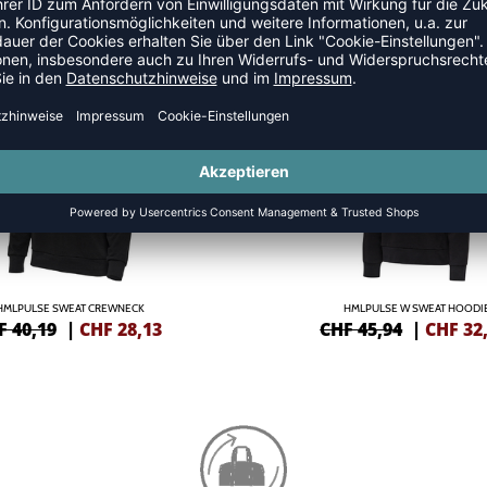
 HOODIES
NEW
-30%
HMLPULSE SWEAT CREWNECK
HMLPULSE W SWEAT HOODI
F 40,19
|
CHF
28,13
CHF 45,94
|
CHF
32