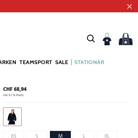
ARKEN
TEAMSPORT
SALE
STATIONÄR
CHF
68,94
inkl. 8.1 % MwSt.
XS
S
M
L
XL