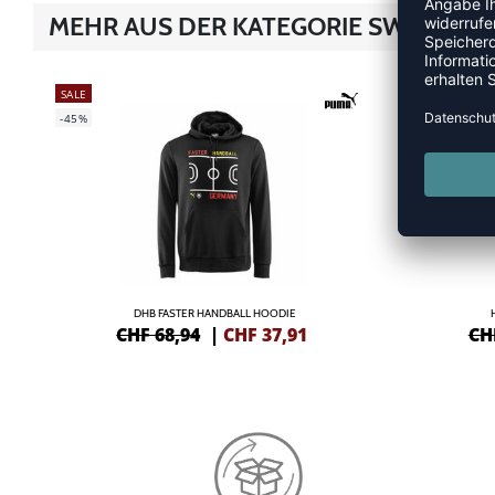
MEHR AUS DER KATEGORIE SWEATS &
SALE
NEW
-45%
-30%
DHB FASTER HANDBALL HOODIE
CHF 68,94
|
CHF
37,91
CH