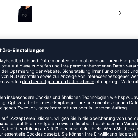
e. Von Hand gezeichnet und mit viel Liebe designed, macht
 einzigartigen Details, untermalen diesen hochwertigen