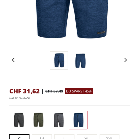
CHF
31,62
|
CHF 57,49
DU SPARST 45%
inkl. 8.1 % MwSt.