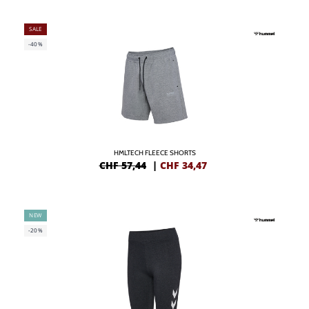
SALE
-40%
HMLTECH FLEECE SHORTS
CHF 57,44
|
CHF
34,47
NEW
-20%