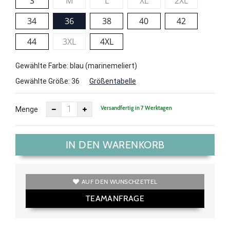
S
M
L
XL
2XL
34
36
38
40
42
44
3XL
4XL
Gewählte Farbe: blau (marinemeliert)
Gewählte Größe:
36
Größentabelle
Versandfertig in 7 Werktagen
Menge
IN DEN WARENKORB
AUF DEN WUNSCHZETTEL
TEAMANFRAGE