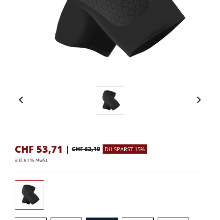
CHF
53,71
|
CHF 63,19
DU SPARST 15%
inkl. 8.1 % MwSt.