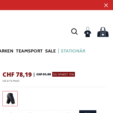
ARKEN
TEAMSPORT
SALE
STATIONÄR
CHF
78,19
|
CHF 91,99
DU SPARST 15%
inkl. 8.1 % MwSt.