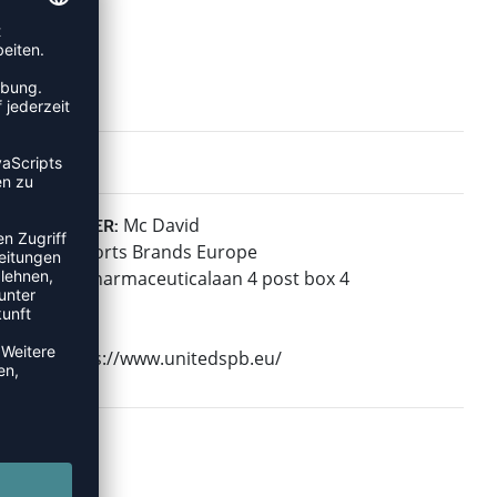
Mc David
HERSTELLER:
United Sports Brands Europe
Janssen-Pharmaceuticalaan 4 post box 4
2440 Geel
Belgium
Web: https://www.unitedspb.eu/