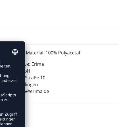
Material: 100% Polyacetat
MATERIAL:
Erima
HERSTELLER:
Erima GmbH
Carl-Zeiss-Straße 10
72793 Pfullingen
E-Mail:
info@erima.de