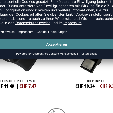
ICHTER
SALE
-10%
CHIEDSRICHTERPFEIFE CLASSIC
DOLPHIN PFEIFE
F 11,49
|
CHF
7,47
CHF 10,34
|
CHF
9,