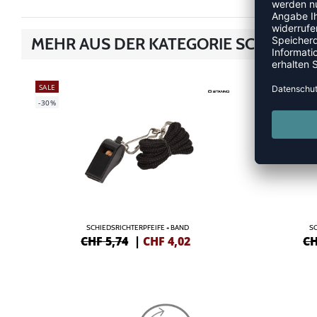
MEHR AUS DER KATEGORIE SCHIEDSR
SALE
SALE
-30%
-35%
SCHIEDSRICHTERPFEIFE + BAND
S
CHF 5,74
|
CHF
4,02
CH