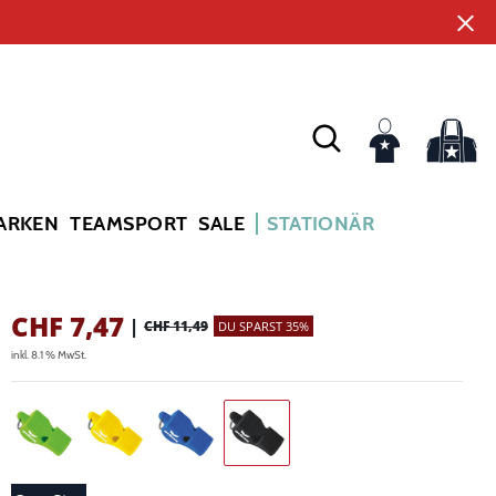
ARKEN
TEAMSPORT
SALE
STATIONÄR
CHF
7,47
|
CHF 11,49
DU SPARST 35%
inkl. 8.1 % MwSt.