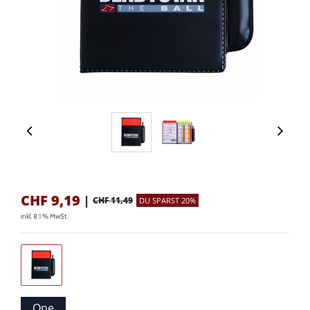
CHF
9,19
|
CHF 11,49
DU SPARST 20%
inkl. 8.1 % MwSt.
One