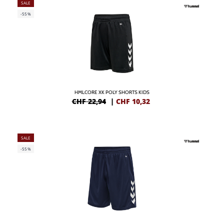
SALE
-55%
HMLCORE XK POLY SHORTS KIDS
CHF 22,94
|
CHF
10,32
SALE
-55%