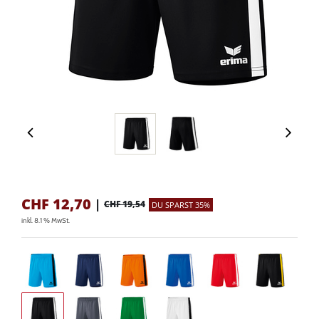
CHF
12,70
|
CHF 19,54
DU SPARST 35%
inkl. 8.1 % MwSt.