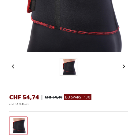
CHF
54,74
|
CHF 64,40
DU SPARST 15%
inkl. 8.1 % MwSt.