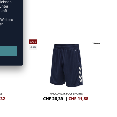
SALE
-55%
DS
HMLCORE XK POLY SHORTS
,32
CHF 26,39
|
CHF
11,88