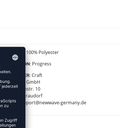
100% Polyester
MATERIAL:
Progress
KOLLEKTION:
Craft
HERSTELLER:
New Wave GmbH
Geigelsteinstr. 10
83080 Oberaudorf
E-Mail:
support@newwave-germany.de