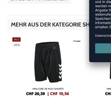
MEHR AUS DER KATEGORIE SHORTS
SALE
SALE
-60%
-60%
HMLCORE XK POLY SHORTS
HML
CHF 26,39
|
CHF
10,56
CH