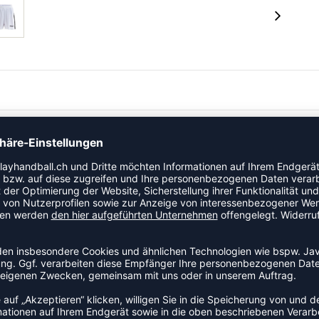
Das Highlight an der funktionellen Hose sind die an der
lüftung und ein lockeres Tragegefühl erfährst du durch
festen Halt, damit du jeder Zeit bereit zum Angriff bist.