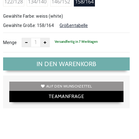
122/128
134/140
146/152
158/164
Gewählte Farbe: weiss (white)
Gewählte Größe:
158/164
Größentabelle
Versandfertig in 7 Werktagen
Menge
IN DEN WARENKORB
AUF DEN WUNSCHZETTEL
TEAMANFRAGE