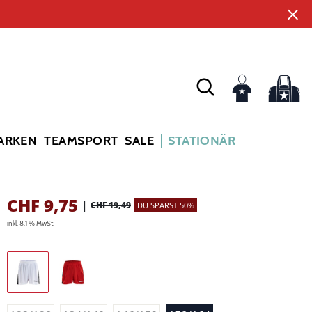
ARKEN
TEAMSPORT
SALE
STATIONÄR
CHF
9,75
|
CHF 19,49
DU SPARST 50%
inkl. 8.1 % MwSt.