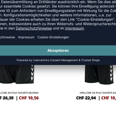
SALE
-55%
CORE XK POLY SHORTS WOMAN
HMLCORE XK POLY SHORTS KI
F 26,39
|
CHF
10,56
CHF 22,94
|
CHF
10