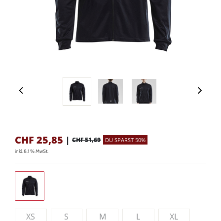
CHF
25,85
|
CHF 51,69
DU SPARST 50%
inkl. 8.1 % MwSt.
XS
S
M
L
XL