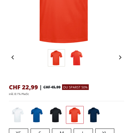
CHF
22,99
|
CHF 45,99
DU SPARST 50%
inkl. 8.1 % MwSt.