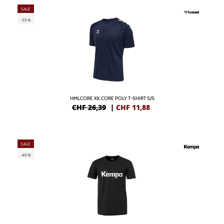
SALE
-55%
HMLCORE XK CORE POLY T-SHIRT S/S
CHF 26,39
|
CHF
11,88
SALE
-40%