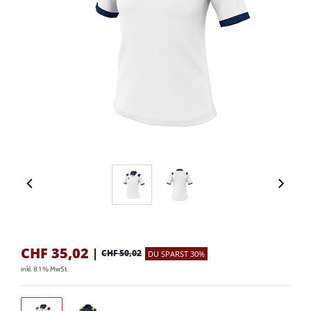
CHF
35,02
|
CHF 50,02
DU SPARST 30%
inkl. 8.1 % MwSt.