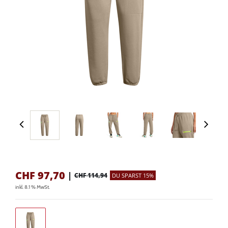
CHF
97,70
|
CHF 114,94
DU SPARST 15%
inkl. 8.1 % MwSt.