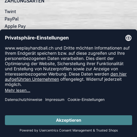
ZAHLUNGSARTEN
Twint
PayPal
Apple Pay
Sofortüberweisung
Kreditkarte
Rechnungskauf
NEWSLETTER
FOLLOW US
© 2026 Ballsportdirekt.de GmbH und Co. KG
SUMMER SALE: SPARE BIS ZU 65%