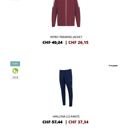
INTRO TRAINING JACKET
CHF 40,24
|
CHF
26,15
NEW
-35%
HMLCIMA 2.0 PANTS
CHF 57,44
|
CHF
37,34