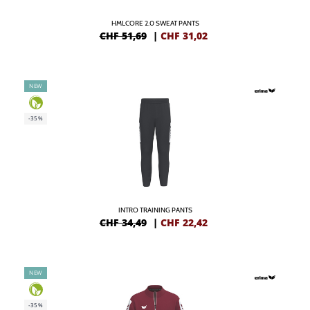
HMLCORE 2.0 SWEAT PANTS
CHF 51,69
|
CHF
31,02
NEW
-35%
INTRO TRAINING PANTS
CHF 34,49
|
CHF
22,42
NEW
-35%