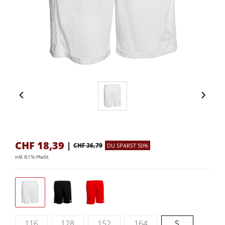
CHF
18,39
|
CHF 36,79
DU SPARST 50%
inkl. 8.1 % MwSt.
116
128
152
164
S