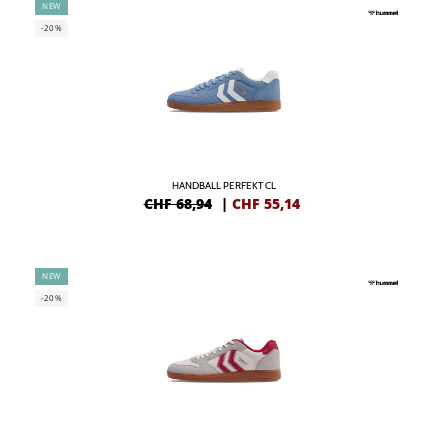
NEW
-20%
HANDBALL PERFEKT CL
CHF 68,94
|
CHF
55,14
NEW
-20%