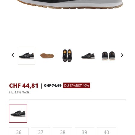
CHF
44,81
|
CHF 74,69
DU SPARST 40%
inkl. 8.1 % MwSt.
36
37
38
39
40