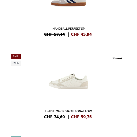
HANDBALL PERFEKT SP
CHF 57,44
|
CHF
45,94
SALE
-20%
HMLSLIMMER STADIL TONAL LOW
CHF 74,69
|
CHF
59,75