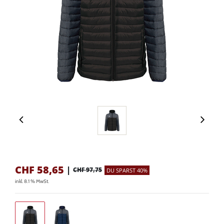
CHF
58,65
|
CHF 97,75
DU SPARST 40%
inkl. 8.1 % MwSt.