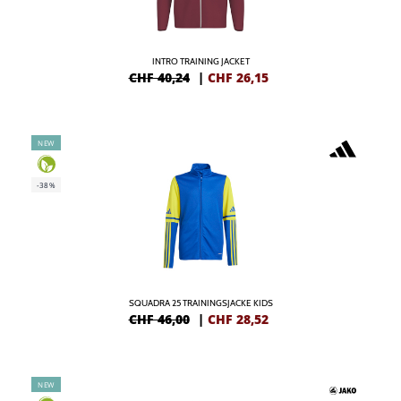
INTRO TRAINING JACKET
CHF 40,24
|
CHF
26,15
NEW
-38%
SQUADRA 25 TRAININGSJACKE KIDS
CHF 46,00
|
CHF
28,52
NEW