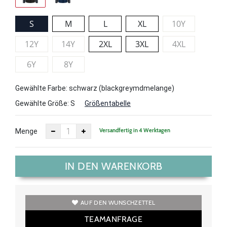
S
M
L
XL
10Y
12Y
14Y
2XL
3XL
4XL
6Y
8Y
Gewählte Farbe: schwarz (blackgreymdmelange)
Gewählte Größe:
S
Größentabelle
Versandfertig in 4 Werktagen
Menge
IN DEN WARENKORB
AUF DEN WUNSCHZETTEL
TEAMANFRAGE