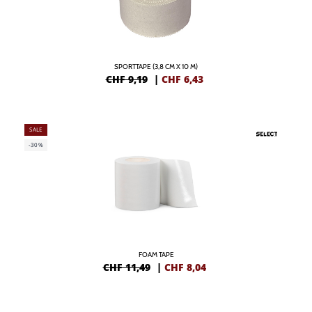
SPORTTAPE (3,8 CM X 10 M)
CHF 9,19
|
CHF
6,43
SALE
-30%
FOAM TAPE
CHF 11,49
|
CHF
8,04