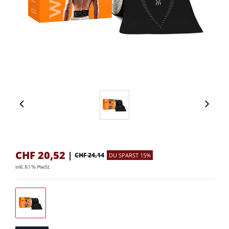
CHF
20,52
|
CHF 24,14
DU SPARST 15%
inkl. 8.1 % MwSt.